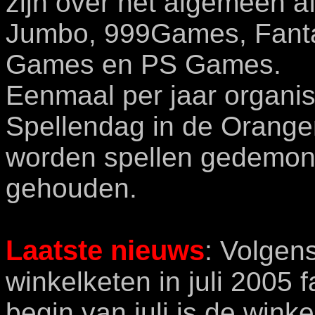
zijn over het algemeen 
Jumbo, 999Games, Fanta
Games en PS Games.
Eenmaal per jaar organi
Spellendag in de Oranger
worden spellen gedemons
gehouden.
Laatste nieuws
: Volgen
winkelketen in juli 2005 f
begin van juli is de wink