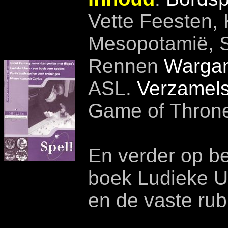
Vette Feesten, 
Mesopotamië, Sk
Rennen
Warga
ASL.
Verzamels
Game of Thron
En verder op be
boek Ludieke Ur
en de vaste rub