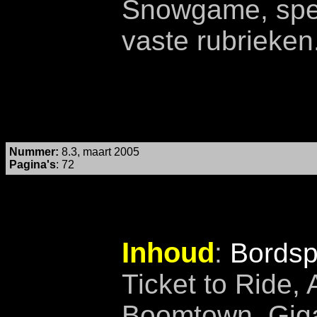
Snowgame, spec
vaste rubrieken
Nummer
:
8.3, maart 2005
Pagina's
: 72
Inhoud
:
Bordsp
Ticket to Ride,
Boomtown, Giga