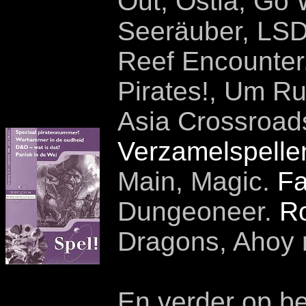
Out, Ostia, Go 
Seeräuber, LSD.
Reef Encounter,
Pirates!, Um R
Asia Crossroad
Verzamelspelle
Main, Magic.
Fa
Dungeoneer.
Ro
Dragons, Ahoy 
En verder op be