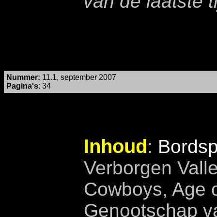
van de laatste ti
Nummer
:
11.1, september 2007
Pagina's
:
34
Inhoud
:
Bordsp
Verborgen Vall
Cowboys, Age o
Genootschap va