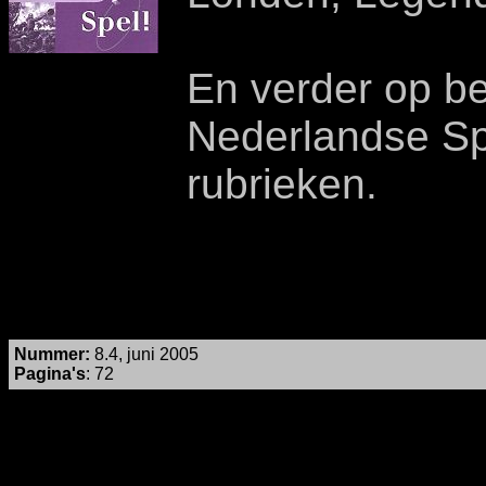
En verder op b
Nederlandse Spe
rubrieken.
Nummer
:
8.4, juni 2005
Pagina's
: 72