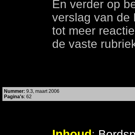
En verder op be
verslag van de 
tot meer reacti
de vaste rubrie
Nummer
:
9.3, maart 2006
Pagina's
: 62
Inhoud
:
Bordsp