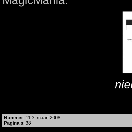
MagicMania.
nie
Nummer
:
11.3, maart 2008
Pagina's
: 38