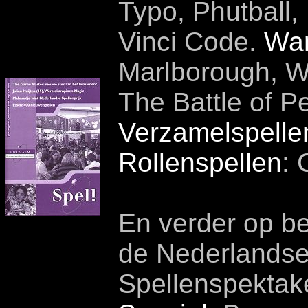
Typo, Phutball,
Vinci Code.
Wa
Marlborough, Wa
The Battle of P
Verzamelspelle
Rollenspellen
: 
En verder op b
de Nederlandse 
Spellenspektake