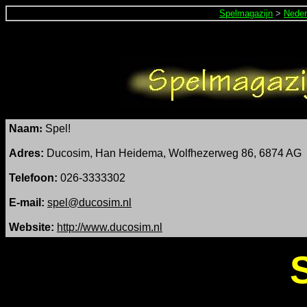
Spelmagazijn
>
Neder
Naam
:
Spel!
Adres:
Ducosim, Han Heidema, Wolfhezerweg 86, 6874 AG
Telefoon:
026-3333302
E-mail:
spel@ducosim.nl
Website:
http://www.ducosim.nl