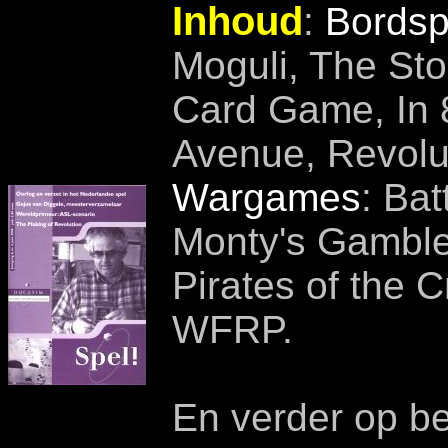
Inhoud
:
Bordsp
Moguli, The St
Card Game, In 8
Avenue, Revolu
Wargames
: Bat
Monty's Gambl
Pirates of the 
WFRP.
En verder op be