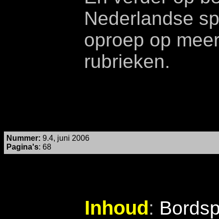
Nederlandse spe
oproep op meer 
rubrieken.
Nummer
:
9.4, juni 2006
Pagina's
: 68
Inhoud
:
Bordsp