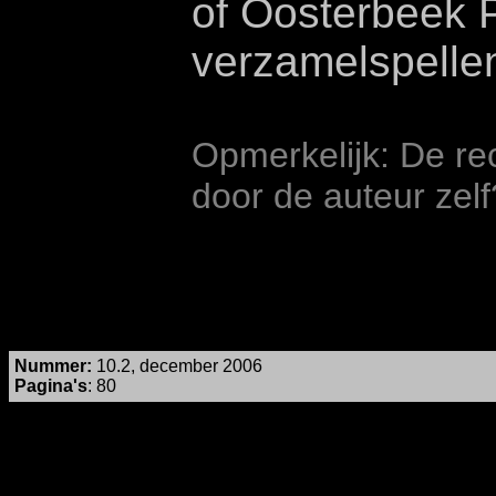
of Oosterbeek P
verzamelspellen
Opmerkelijk: De re
door de auteur zelf
Nummer
:
10.2, december 2006
Pagina's
: 80