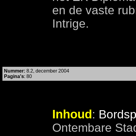
en de vaste rub
Intrige.
Nummer
:
8.2, december 2004
Pagina's
: 80
Inhoud
:
Bordsp
Ontembare Stad,