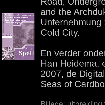
Road, Undergr
and the Archdu
Unternehmung 
Cold City.
En verder onde
Han Heidema, e
2007, de Digita
Seas of Cardbo
Bijlage: uitbreidi