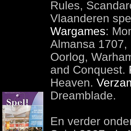
Rules, Scandar
Vlaanderen spel
Wargames
: Mo
Almansa 1707, 
Oorlog, Warham
and Conquest.
Heaven.
Verzam
Dreamblade.
En verder onde