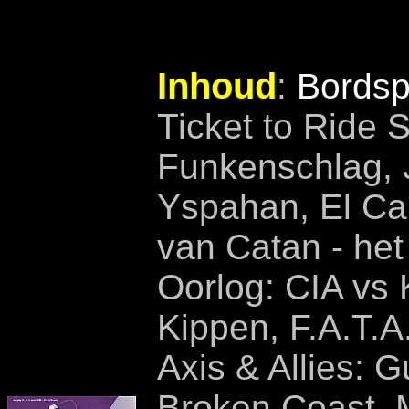
Inhoud
:
Bordsp
Ticket to Ride 
Funkenschlag, 
Yspahan, El Ca
van Catan - het
Oorlog: CIA vs
Kippen, F.A.T.A
Axis & Allies: G
Broken Coast, M