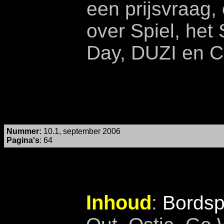
een prijsvraag,
over Spiel, het
Day, DUZI en Cr
Nummer
:
10.1, september 2006
Pagina's
: 64
Inhoud
:
Bordsp