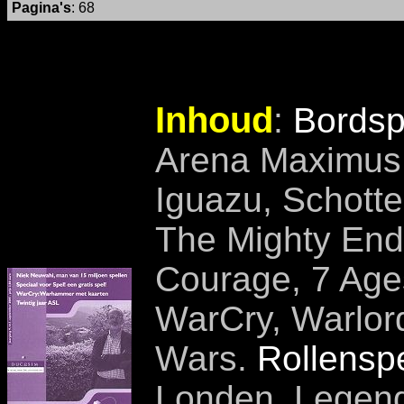
Pagina's
: 68
Inhoud
:
Bordsp
Arena Maximus, 
Iguazu, Schott
The Mighty End
Courage, 7 Age
WarCry, Warlord
Wars.
Rollensp
Londen, Legend 