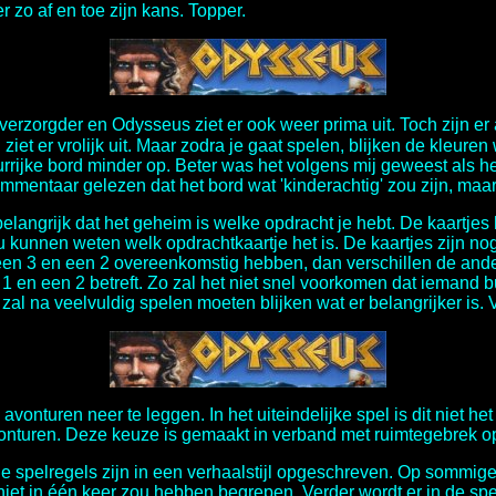
 zo af en toe zijn kans. Topper.
 verzorgder en Odysseus ziet er ook weer prima uit. Toch zijn er 
 ziet er vrolijk uit. Maar zodra je gaat spelen, blijken de kleu
eurrijke bord minder op. Beter was het volgens mij geweest als 
mmentaar gelezen dat het bord wat 'kinderachtig' zou zijn, maar
elangrijk dat het geheim is welke opdracht je hebt. De kaartjes
kunnen weten welk opdrachtkaartje het is. De kaartjes zijn nog
 een 3 en een 2 overeenkomstig hebben, dan verschillen de ande
 een 2 betreft. Zo zal het niet snel voorkomen dat iemand buite
al na veelvuldig spelen moeten blijken wat er belangrijker is. 
vonturen neer te leggen. In het uiteindelijke spel is dit niet he
nturen. Deze keuze is gemaakt in verband met ruimtegebrek op
 De spelregels zijn in een verhaalstijl opgeschreven. Op sommig
s niet in één keer zou hebben begrepen. Verder wordt er in de s