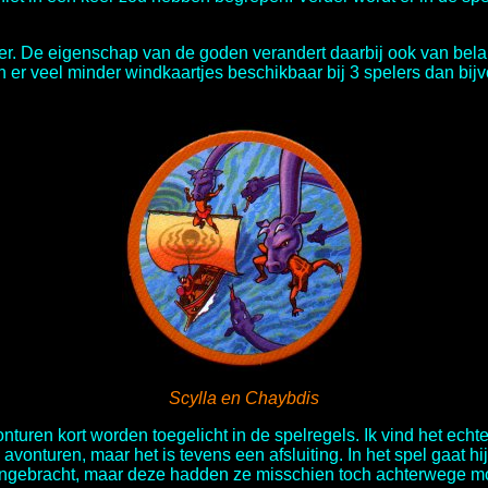
der. De eigenschap van de goden verandert daarbij ook van belan
n er veel minder windkaartjes beschikbaar bij 3 spelers dan bijv
Scylla en Chaybdis
onturen kort worden toegelicht in de spelregels. Ik vind het ec
 avonturen, maar het is tevens een afsluiting. In het spel gaat h
gebracht, maar deze hadden ze misschien toch achterwege moet