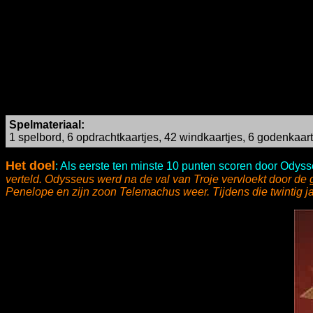
Spelmateriaal:
1 spelbord, 6 opdrachtkaartjes, 42 windkaartjes, 6 godenkaar
Het doel
: Als eerste ten minste 10 punten scoren door Odys
verteld. Odysseus werd na de val van Troje vervloekt door de go
Penelope en zijn zoon Telemachus weer. Tijdens die twintig j