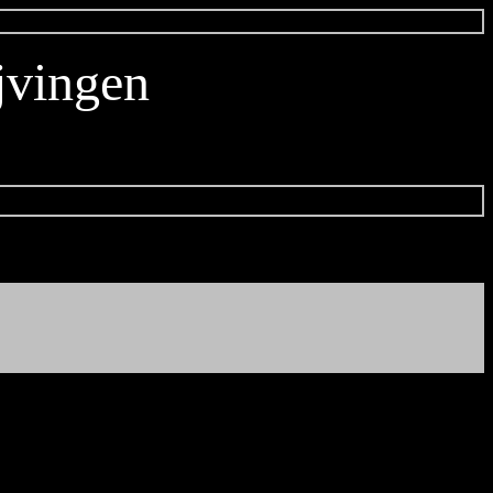
jvingen