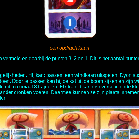
een opdrachtkaart
n vermeld en daarbij de punten 3, 2 en 1. Dit is het aantal pun
mogelijkheden. Hij kan: passen, een windkaart uitspelen, Dyonisus 
oen. Door te passen kan hij de kat uit de boom kijken en zijn wi
nde uit maximaal 3 trajecten. Elk traject kan een verschillende
 ander dronken voeren. Daarmee kunnen ze zijn plaats innemen 
den.