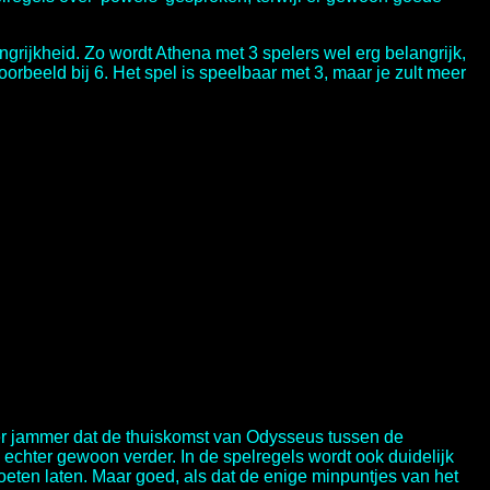
grijkheid. Zo wordt Athena met 3 spelers wel erg belangrijk,
oorbeeld bij 6. Het spel is speelbaar met 3, maar je zult meer
hter jammer dat de thuiskomst van Odysseus tussen de
ij echter gewoon verder. In de spelregels wordt ook duidelijk
en laten. Maar goed, als dat de enige minpuntjes van het