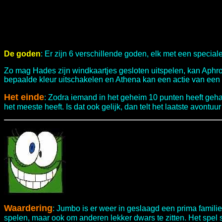
De goden
: Er zijn 6 verschillende goden, elk met een specia
Zo mag Hades zijn windkaartjes gesloten uitspelen, kan Aphr
bepaalde kleur uitschakelen en Athena kan een actie van ee
Het einde
: Zodra iemand in het geheim 10 punten heeft gehaa
het meeste heeft. Is dat ook gelijk, dan telt het laatste avont
Waardering
: Jumbo is er weer in geslaagd een prima famili
spelen, maar ook om anderen lekker dwars te zitten. Het spel s