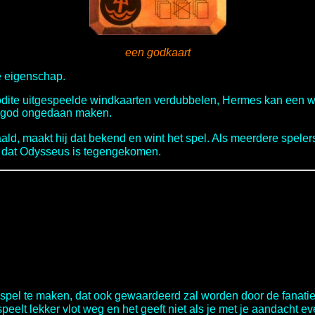
een godkaart
le eigenschap.
odite uitgespeelde windkaarten verdubbelen, Hermes kan een wi
n god ongedaan maken.
ld, maakt hij dat bekend en wint het spel. Als meerdere spelers 
uur dat Odysseus is tegengekomen.
espel te maken, dat ook gewaardeerd zal worden door de fanatiek
peelt lekker vlot weg en het geeft niet als je met je aandacht e