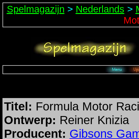
Spelmagazijn
>
Nederlands
>
Mot
Titel:
Formula Motor Rac
Ontwerp:
Reiner Knizia
Producent:
Gibsons Ga