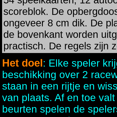
scoreblok. De opbergdoos
ongeveer 8 cm dik. De pl
de bovenkant worden uitg
practisch. De regels zijn 
Het doel
: Elke speler kri
beschikking over 2 race
staan in een rijtje en wi
van plaats. Af en toe val
beurten spelen de speler