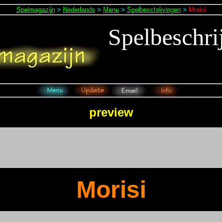
Spelmagazijn
>
Nederlands
>
Menu
>
Spelbeschrijvingen
>
Morisi
Spelbeschri
preview
Morisi