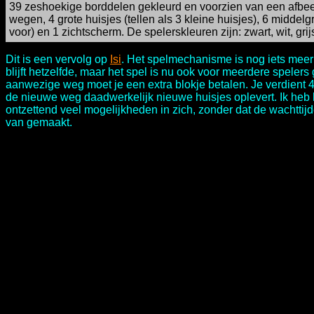
39 zeshoekige borddelen gekleurd en voorzien van een afbeeldi
wegen, 4 grote huisjes (tellen als 3 kleine huisjes), 6 middelgr
voor) en 1 zichtscherm. De spelerskleuren zijn: zwart, wit, grij
Dit is een vervolg op
Isi
. Het spelmechanisme is nog iets meer 
blijft hetzelfde, maar het spel is nu ook voor meerdere spel
aanwezige weg moet je een extra blokje betalen. Je verdient 4
de nieuwe weg daadwerkelijk nieuwe huisjes oplevert. Ik heb 
ontzettend veel mogelijkheden in zich, zonder dat de wachtti
van gemaakt.