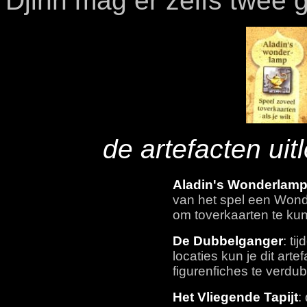
Djinn mag er zelfs twee 
de artefacten uit
Aladin's Wonderlam
van het spel een Wond
om toverkaarten te ku
De Dubbelganger
: ti
locaties kun je dit art
figurenfiches te verdu
Het Vliegende Tapijt
: