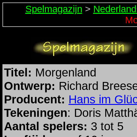
Spelmagazijn
>
Nederland
Mo
Titel:
Morgenland
Ontwerp:
Richard Brees
Producent:
Hans im Glü
Tekeningen
: Doris Matth
Aantal spelers:
3 tot 5