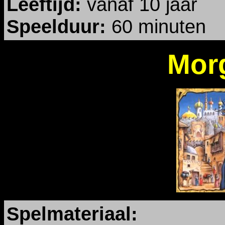
Leeftijd:
vanaf 10 jaar
Speelduur:
60 minuten
Mor
Spelmateriaal: