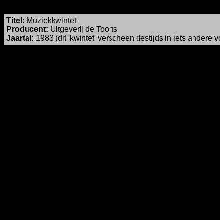
Titel
:
Muziekkwintet
Producent:
Uitgeverij de Toorts
Jaartal:
1983 (dit 'kwintet' verscheen destijds in iets andere v