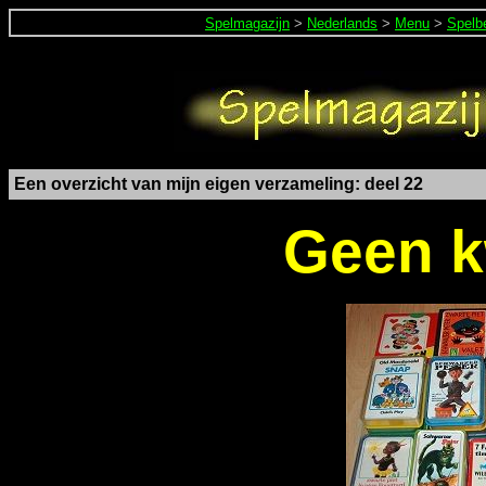
Spelmagazijn
>
Nederlands
>
Menu
>
Spelb
Een overzicht van mijn eigen verzameling: deel 22
Geen k