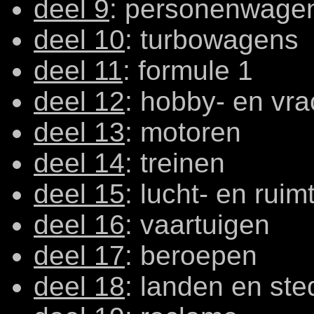
deel 9
: personenwage
deel 10
: turbowagens
deel 11
: formule 1
deel 12
: hobby- en vr
deel 13
: motoren
deel 14
: treinen
deel 15
: lucht- en ruim
deel 16
: vaartuigen
deel 17
: beroepen
deel 18
: landen en st