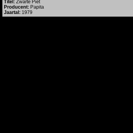
Titel
:
Zwarte Piet
Producent:
Papita
Jaartal:
1979