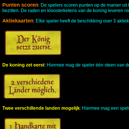
Punten scoren
: De spelers scoren punten op de manier uit 
bezitten. De raden en kloosterketens van de koning leveren 
Aktiekaarten
: Elke speler heeft de beschikking over 3 akti
De koning zet eerst
: Hiermee mag de speler één steen van de 
Twee verschillende landen mogelijk
: Hiermee mag een speler