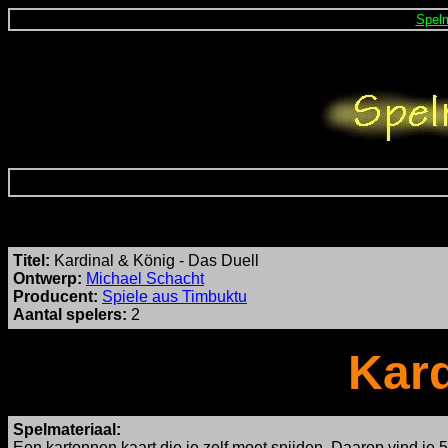
Spelm
Titel:
Kardinal & König
- Das Duell
Ontwerp:
Michael Schacht
Producent:
Spiele aus Timbuktu
Aantal spelers:
2
Kard
Spelmateriaal:
Een kartonnen kaart die je zelf moet snijden. Daarop vind je 5