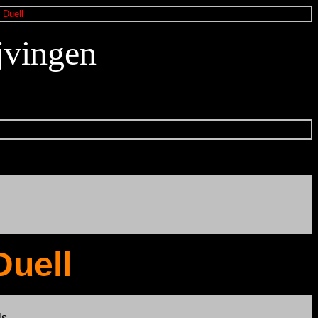
 Duell
jvingen
Duell
ls.