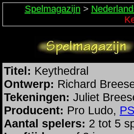
Spelmagazijn
>
Nederland
Ke
Titel:
Keythedral
Ontwerp:
Richard Brees
Tekeningen:
Juliet Brees
Producent:
Pro Ludo,
PS
Aantal spelers:
2 tot 5 s