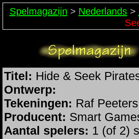
Spelmagazijn
>
Nederlands
>
See
Titel:
Hide & Seek Pirate
Ontwerp:
Tekeningen:
Raf Peeters
Producent:
Smart Game
Aantal spelers:
1 (of 2) 