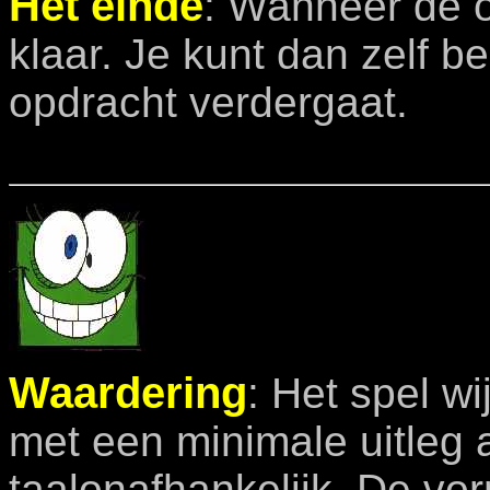
Het einde
:
Wanneer de op
klaar. Je kunt dan zelf b
opdracht verdergaat.
Waardering
:
Het spel wi
met een minimale uitleg a
taalonafhankelijk. De vor