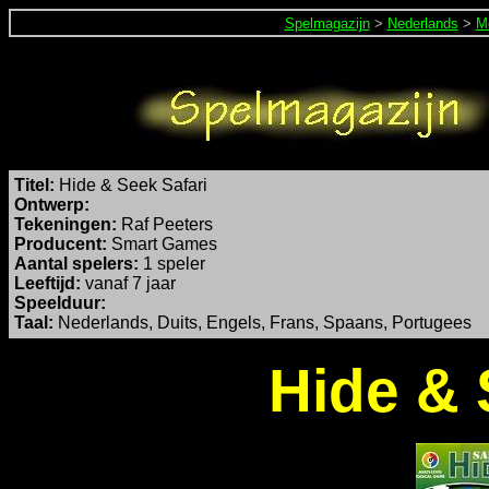
Spelmagazijn
>
Nederlands
>
M
Titel:
Hide & Seek Safari
Ontwerp:
Tekeningen:
Raf Peeters
Producent:
Smart Games
Aantal spelers:
1 speler
Leeftijd:
vanaf 7 jaar
Speelduur:
Taal:
Nederlands, Duits, Engels, Frans, Spaans, Portugees
Hide & 