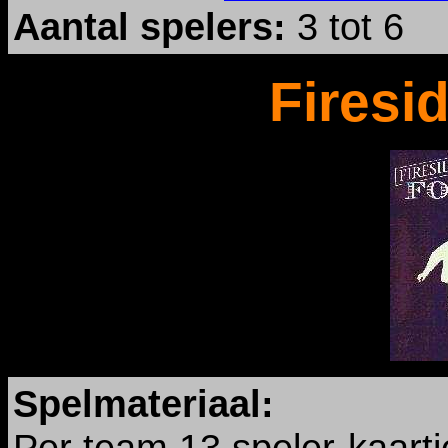
Aantal spelers:
3 tot 6
Firesi
Spelmateriaal:
Per team 13 speler-kaartj