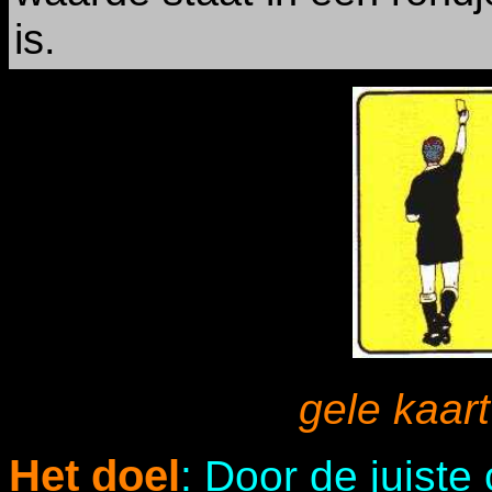
is.
gele kaart
Het doel
: Door de juiste