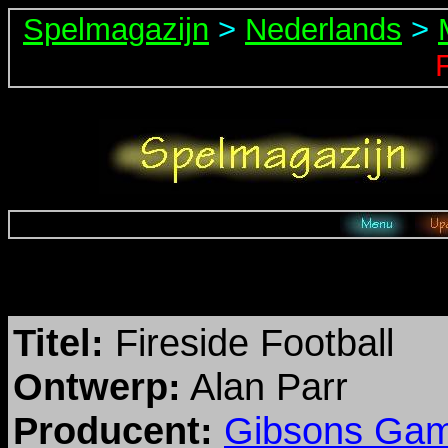
Spelmagazijn
>
Nederlands
>
Titel:
Fireside Football
Ontwerp:
Alan Parr
Producent:
Gibsons Ga