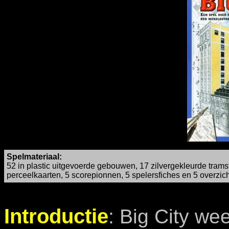
Spelmateriaal:
52 in plastic uitgevoerde gebouwen, 17 zilvergekleurde trams
perceelkaarten, 5 scorepionnen, 5 spelersfiches en 5 overzic
Introductie
: Big City we