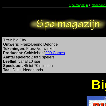
Spelmagazijn
>
Nederland
Titel:
Big City
Ontwerp:
Franz-Benno Delonge
Tekeningen:
Franz Vohwinkel
Producent:
Goldsieber /
999 Games
Aantal spelers:
2 tot 5 spelers
Leeftijd:
vanaf 10 jaar
Speelduur:
45 tot 70 minuten
Taal:
Duits, Nederlands
Bi