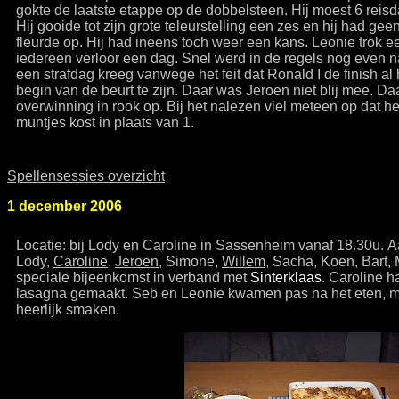
gokte de laatste etappe op de dobbelsteen. Hij moest 6 rei
Hij gooide tot zijn grote teleurstelling een zes en hij had ge
fleurde op. Hij had ineens toch weer een kans. Leonie trok e
iedereen verloor een dag. Snel werd in de regels nog even
een strafdag kreeg vanwege het feit dat Ronald I de finish al
begin van de beurt te zijn. Daar was Jeroen niet blij mee. Da
overwinning in rook op. Bij het nalezen viel meteen op dat h
muntjes kost in plaats van 1.
Spellensessies overzicht
1 december 2006
Locatie: bij Lody en Caroline in Sassenheim vanaf 18.30u.
Lody,
Caroline
,
Jeroen
, Simone,
Willem
, Sacha, Koen, Bart, 
speciale bijeenkomst in verband met
Sinterklaas
. Caroline h
lasagna gemaakt. Seb en Leonie kwamen pas na het eten, ma
heerlijk smaken.