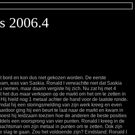
es 2006.4
het bord en kon dus niet gekozen worden. De eerste
am, was van Saskia. Ronald I verwachtte niet dat Saskia
nemen, maar daarin vergiste hij zich. Nu zat hij met 4
 het dus maar verkopen op de markt om het om te zetten in
Hij hield nog 1 metaal achter de hand voor de laatste ronde.
mdat hij een storingsmelding van zijn werk kreeg en even
ardoor ging hij een beurt te laat naar de markt en kwam in
moest hij leidzaam toezien hoe de anderen de beste posities
els een voorsprong van vier punten. Ronald I kreeg in de
achtsman om zijn metaal in punten om te zetten. Ook zijn
 slag te gaan. Zou het voldoende zijn? Eindstand: Ronald I