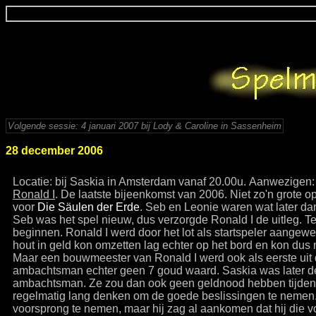
Volgende sessie: 4 januari 2007 bij Lody & Caroline in Sassenheim
28 december 2006
Locatie: bij Saskia in Amsterdam vanaf 20.00u. Aanwezigen
Ronald I
. De laatste bijeenkomst van 2006. Niet zo'n grote 
voor
Die Säulen der Erde
. Seb en Leonie waren wat later da
Seb was het spel nieuw, dus verzorgde Ronald I de uitleg. T
beginnen. Ronald I werd door het lot als startspeler aange
hout in geld kon omzetten lag echter op het bord en kon dus
Maar een bouwmeester van Ronald I werd ook als eerste uit 
ambachtsman echter geen 7 goud waard. Saskia was later d
ambachtsman. Ze zou dan ook geen geldnood hebben tijdens
regelmatig lang denken om de goede beslissingen te nemen. S
voorsprong te nemen, maar hij zag al aankomen dat hij die 