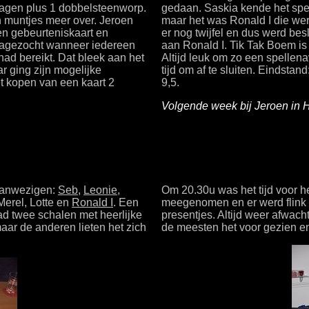
sdagen plus 1 dobbelsteenworp.
gedaan. Saskia kende het spe
en muntjes meer over. Jeroen
maar het was Ronald I die we
en gebeurteniskaart en
er nog twijfel en dus werd bes
 nagezocht wanneer iedereen
aan Ronald I. Tik Tak Boem is
 had bereikt. Dat bleek aan het
Altijd leuk om zo een spellena
ar ging zijn mogelijke
tijd om af te sluiten. Eindstan
et kopen van een kaart 2
9,5.
Volgende week bij Jeroen in 
 Aanwezigen:
Seb
,
Leonie
,
Om 20.30u was het tijd voor h
Merel, Lotte en
Ronald I
. Een
meegenomen en er werd flink 
ad twee schalen met heerlijke
presentjes. Altijd weer afwach
ar de anderen lieten het zich
de meesten het voor gezien e