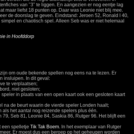
enfiches van "3" te liggen. En aangezien er nog eentje lag
dat maar liefst 18 punten op. Daar was Leonie niet blij mee.
er de doorslag te geven. Eindstand: Jeroen 52, Ronald I 40,
 simpel en chaotisch spel. Alleen Seb was er niet helemaal
ie in Hoofddorp
zijn om oude bekende spellen nog eens na te lezen. Er
insluipen. In dit geval:
tive te verplaatsen;
bord, niet gesloten;
 speler in plaats van een open kaart ook een gesloten kaart
pel na de beurt waarin de vierde speler Londen haalt;
n als het aantal nog reizende spelers plus één.
 79, Seb 81, Leonie 84, Saskia 86, Rutger 96. Het blijft een
 een spelletje
Tik Tak Boem
. In het exemplaar van Rutger
 meer. Er moest dus een beroep op het geheugen worden