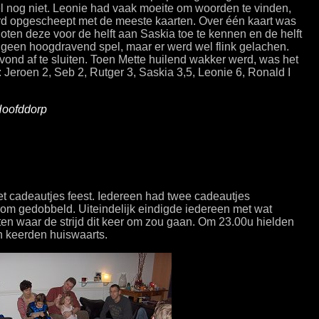
l nog niet. Leonie had vaak moeite om woorden te vinden,
rd opgescheept met de meeste kaarten. Over één kaart was
loten deze voor de helft aan Saskia toe te kennen en de helft
 geen hoogdravend spel, maar er werd wel flink gelachen.
vond af te sluiten. Toen Mette huilend wakker werd, was het
d: Jeroen 2, Seb 2, Rutger 3, Saskia 3,5, Leonie 6, Ronald I
Hoofddorp
et cadeautjes feest. Iedereen had twee cadeautjes
om gedobbeld. Uiteindelijk eindigde iedereen met wat
ten waar de strijd dit keer om zou gaan. Om 23.00u hielden
n keerden huiswaarts.