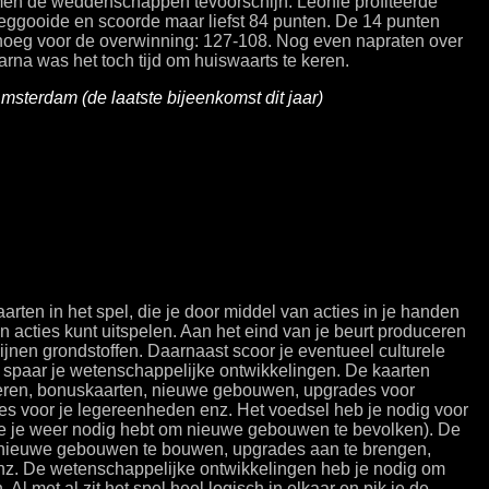
en de weddenschappen tevoorschijn. Leonie profiteerde
eggooide en scoorde maar liefst 84 punten. De 14 punten
noeg voor de overwinning: 127-108. Nog even napraten over
rna was het toch tijd om huiswaarts te keren.
msterdam (de laatste bijeenkomst dit jaar)
rten in het spel, die je door middel van acties in je handen
 acties kunt uitspelen. Aan het eind van je beurt produceren
ijnen grondstoffen. Daarnaast scoor je eventueel culturele
n spaar je wetenschappelijke ontwikkelingen. De kaarten
eren, bonuskaarten, nieuwe gebouwen, upgrades voor
 voor je legereenheden enz. Het voedsel heb je nodig voor
e je weer nodig hebt om nieuwe gebouwen te bevolken). De
 nieuwe gebouwen te bouwen, upgrades aan te brengen,
z. De wetenschappelijke ontwikkelingen heb je nodig om
l met al zit het spel heel logisch in elkaar en pik je de