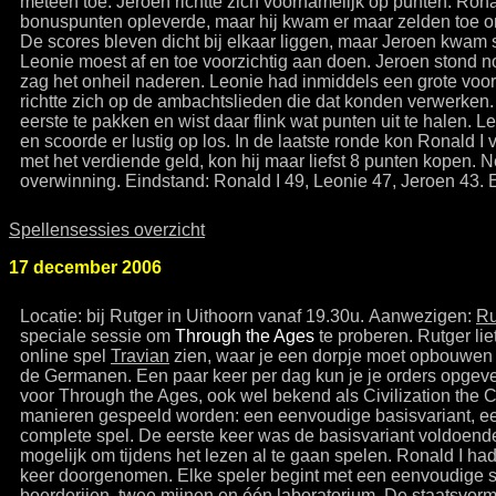
meteen toe. Jeroen richtte zich voornamelijk op punten. Ronal
bonuspunten opleverde, maar hij kwam er maar zelden toe om
De scores bleven dicht bij elkaar liggen, maar Jeroen kwam
Leonie moest af en toe voorzichtig aan doen. Jeroen stond n
zag het onheil naderen. Leonie had inmiddels een grote voo
richtte zich op de ambachtslieden die dat konden verwerken.
eerste te pakken en wist daar flink wat punten uit te halen.
en scoorde er lustig op los. In de laatste ronde kon Ronald 
met het verdiende geld, kon hij maar liefst 8 punten kopen. 
overwinning. Eindstand: Ronald I 49, Leonie 47, Jeroen 43. 
Spellensessies overzicht
17 december 2006
Locatie: bij Rutger in Uithoorn vanaf 19.30u. Aanwezigen:
Ru
speciale sessie om
Through the Ages
te proberen. Rutger lie
online spel
Travian
zien, waar je een dorpje moet opbouwen 
de Germanen. Een paar keer per dag kun je je orders opgeve
voor Through the Ages, ook wel bekend als Civilization the 
manieren gespeeld worden: een eenvoudige basisvariant, ee
complete spel. De eerste keer was de basisvariant voldoend
mogelijk om tijdens het lezen al te gaan spelen. Ronald I ha
keer doorgenomen. Elke speler begint met een eenvoudige s
boerderijen, twee mijnen en één laboratorium. De staatsvorm