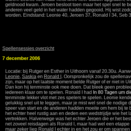
geldnood kwam. Jeroen besloot toen maar het spel snel te b
anderen veel geld in het water hadden gegooid. Hij wist zod
worden. Eindstand: Leonie 40, Jeroen 37, Ronald I 34, Seb 3
Spellensessies overzicht
7 december 2006
Locatie: bij Rutger en Esther in Uithoorn vanaf 20.30u. Aan
Leonie
,
Saskia
en
Ronald I
. Oorspronkelijk zou de spellenav
zijn, maar op het laatste moment belde Rutger of er niet in 
Dan kon hij tenminste ook mee doen. Dat bleek geen probl
iedereen klaar om te spelen. Ronald I had
In 80 Tagen um di
tenminste lekker vlot met zes spelers te spelen. Leonie kende
gelukkig snel uit te leggen, maar je mist wel snel de nodige d
speer van start en de anderen hadden moeite om hem bij te
het echter heel rustig aan en deden een wedstrijdje wie het l
vertrekken. Halverwege was het echter Jeroen die er het best
net zoveel reisdagen als Ronald I, maar had wel een etapp
maar zeker liep Ronald I echter in en het zou er om spannen