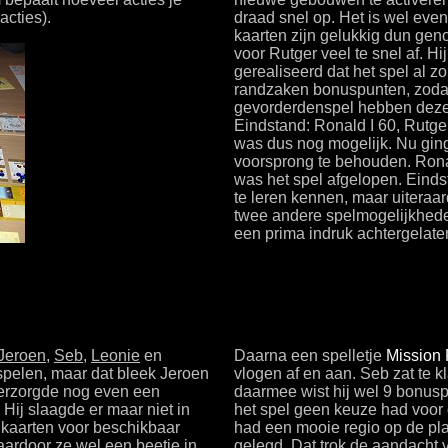
acties).
draad snel op. Het is wel eve
kaarten zijn gelukkig dun geno
voor Rutger veel te snel af. H
gerealiseerd dat het spel al zo 
randzaken bonuspunten, zodat h
gevorderdenspel hebben deze 
Eindstand: Ronald I 60, Rutg
was dus nog mogelijk. Nu ging 
voorsprong te behouden. Ronald
was het spel afgelopen. Einds
te leren kennen, maar uiteraa
twee andere spelmogelijkheden
een prima indruk achtergelate
Jeroen
,
Seb
,
Leonie
en
Daarna een spelletje
Mission 
spelen, maar dat bleek Jeroen
vlogen af en aan. Seb zat te k
erzorgde nog even een
daarmee wist hij wel 9 bonuspu
Hij slaagde er maar niet in
het spel geen keuze had voor 
 kaarten voor beschikbaar
had een mooie regio op de pla
aardoor ze wel een beetje in
gelegd. Dat trok de aandacht v