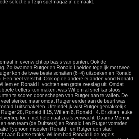
de selectie uit zijn spelmagazijn gemaakt.
elemaal in evenwicht op basis van punten. Ook de
ng. Zo kwamen Rutger en Ronald I beiden tegelijk met twee
utger kon de twee beste schatten (6+4) uitzoeken en Ronald
1). Een heel verschil. Ook op de andere eilanden vond Ronald
Willem en Ronald II vochten een grote zeeslag uit. Omdat
bbele treffers kon maken, was Willem al snel kansloos.
nten te scoren door schepen van Rutger aan te vallen. De
veel sterker, maar omdat Rutger eerder aan de beurt was,
onald I uitschakelen. Uiteindelijk wist Rutger gemakkelijk
Rutger 28, Ronald II 15, Willem 6, Ronald I 4. Er zitten leuke
et verliep toch niet helemaal zoals verwacht. Daarna
Memoir
den een team (de Duitsers) en Ronald I en Rutger vormden
ratie Typhoon moesten Ronald I en Rutger een stad
t aan Duitse tanks. Willem had Ronald II de regels