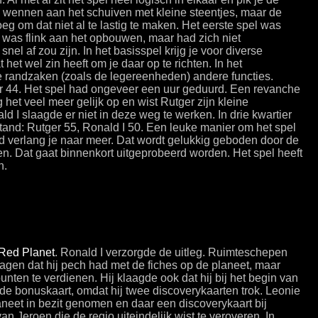
n wennen aan het schuiven met kleine steentjes, maar de
eg om dat niet al te lastig te maken. Het eerste spel was
ij was flink aan het opbouwen, maar had zich niet
snel af zou zijn. In het basisspel krijg je voor diverse
et wel zin heeft om je daar op te richten. In het
randzaken (zoals de legereenheden) andere functies.
er 44. Het spel had ongeveer een uur geduurd. Een revanche
het veel meer gelijk op en wist Rutger zijn kleine
 I slaagde er niet in deze weg te werken. In drie kwartier
tand: Rutger 55, Ronald I 50. Een leuke manier om het spel
rd verlang je naar meer. Dat wordt gelukkig geboden door de
. Dat gaat binnenkort uitgeprobeerd worden. Het spel heeft
n.
Red Planet
. Ronald I verzorgde de uitleg. Ruimteschepen
lagen dat hij pech had met de fiches op de planeet, maar
nten te verdienen. Hij klaagde ook dat hij bij het begin van
de bonuskaart, omdat hij twee discoverykaarten trok. Leonie
neet in bezit genomen en daar een discoverykaart bij
an Jeroen die de regio uiteindelijk wist te veroveren. In