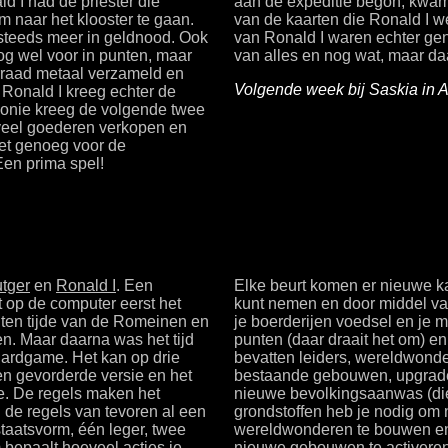
d I had de priester die
aan de expeditie begon, kwam
 naar het klooster te gaan.
van de kaarten die Ronald I w
 steeds meer in geldnood. Ook
van Ronald I waren echter ge
og wel voor in punten, maar
van alles en nog wat, maar daa
rraad metaal verzameld en
Volgende week bij Saskia in A
 Ronald I kreeg echter de
 Leonie kreeg de volgende twee
I veel goederen verkopen en
Net genoeg voor de
Een prima spel!
tger
en
Ronald I
. Een
Elke beurt komen er nieuwe kaa
t op de computer eerst het
kunt nemen en door middel van
ten tijde van de Romeinen en
je boerderijen voedsel en je m
n. Maar daarna was het tijd
punten (daar draait het om) e
Cardgame. Het kan op drie
bevatten leiders, wereldwond
n gevorderde versie en het
bestaande gebouwen, upgrades
e. De regels maken het
nieuwe bevolkingsaanwas (di
d de regels van tevoren al een
grondstoffen heb je nodig om
taatsvorm, één leger, twee
wereldwonderen te bouwen en
 bepaalt hoeveel acties je
nieuwe gebouwen te activeren. A