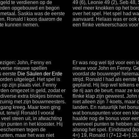
 geld te verdienen op de
49 (6), Leonie 49 (2), Seb 48,
slieden opgebouwd en begon
veel meer knokken op het bord
 metaal. Saskia was de eerste
over het spel. Het spel had w
ten. Ronald I koos daarom de
aanvaard. Helaas was er ook 
 te kunnen nemen.
een flinke verkeerschaos voor
wezigen: John, Fenny en
Er was nog wel tijd voor een i
diverse nieuwe spellen
nieuw voor John en Fenny. Gel
s eerste
Die Säulen der Erde
voordat de bouwregel helemaal
orden uitgelegd. Het spel is
strijd. Ronald I had als eerst
 op zijn plaats viel. Fenny
gepland. Hij liep wel telkens 
den omgezet in geld, zodat er
de rij aan de beurt, maar ze k
diverse extra blokjes binnen.
flinke klap zijn geweest. John
zuinig met zijn bouwmeesters.
niet alleen zijn 7-koets, maar 
 gang kreeg. Maar toen ging
landen. En natuurlijk het bon
t, terwijl Ronald I vooral
wat bonuspunten voor een klein
veel steen uit, in afwachting
haalde nog de bonus voor een 
jn punten in het klooster. Hij
evenveel punten te hebben al
t beschermen tegen de
alsnog het spel. Eindstand (ko
punten, maar het was niet
4=) 19, Ronald I (7+12-4=) 15