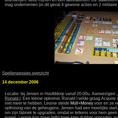
mag ondernemen (in dit geval 4 gewone acties en 2 militaire 
Spellensessies overzicht
14 december 2006
Locatie: bij Jeroen in Hoofddorp vanaf 20.00u. Aanwezigen:
Ronald I
. Een kleine opkomst. Ronald I wilde graag Acquire 
niet meer te hebben. Leonie stelde
Müll+Money
voor en ze v
opfrissing van de geheugens. Jeroen had een moeilijke start. 
om zijn fabriek te upgraden, omdat er telkens voor hem geen
waren. Leonie kon maar liefst twee keer dubbel upgraden, w