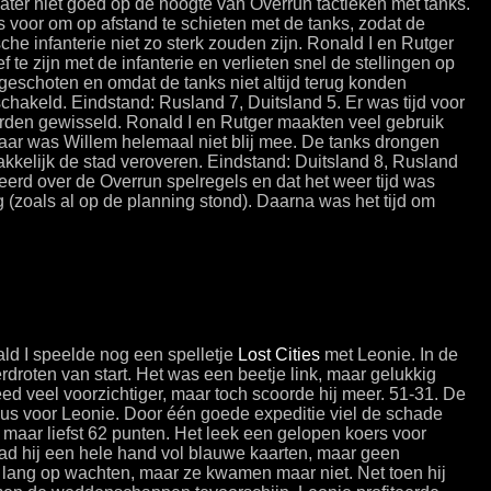
later niet goed op de hoogte van Overrun tactieken met tanks.
 voor om op afstand te schieten met de tanks, zodat de
he infanterie niet zo sterk zouden zijn. Ronald I en Rutger
 te zijn met de infanterie en verlieten snel de stellingen op
geschoten en omdat de tanks niet altijd terug konden
chakeld. Eindstand: Rusland 7, Duitsland 5. Er was tijd voor
rden gewisseld. Ronald I en Rutger maakten veel gebruik
aar was Willem helemaal niet blij mee. De tanks drongen
kkelijk de stad veroveren. Eindstand: Duitsland 8, Rusland
eerd over de Overrun spelregels en dat het weer tijd was
 (zoals al op de planning stond). Daarna was het tijd om
ld I speelde nog een spelletje
Lost Cities
met Leonie. In de
droten van start. Het was een beetje link, maar gelukkig
eed veel voorzichtiger, maar toch scoorde hij meer. 51-31. De
us voor Leonie. Door één goede expeditie viel de schade
 maar liefst 62 punten. Het leek een gelopen koers voor
 had hij een hele hand vol blauwe kaarten, maar geen
 lang op wachten, maar ze kwamen maar niet. Net toen hij