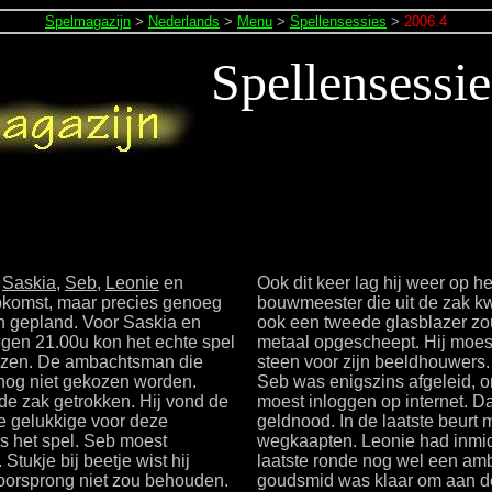
Spelmagazijn
>
Nederlands
>
Menu
>
Spellensessies
>
2006.4
Spellensessi
:
Saskia
,
Seb
,
Leonie
en
Ook dit keer lag hij weer op 
opkomst, maar precies genoeg
bouwmeester die uit de zak kw
n gepland. Voor Saskia en
ook een tweede glasblazer zou 
egen 21.00u kon het echte spel
metaal opgescheept. Hij moest
wezen. De ambachtsman die
steen voor zijn beeldhouwers. 
 nog niet gekozen worden.
Seb was enigszins afgeleid, o
de zak getrokken. Hij vond de
moest inloggen op internet. Da
e gelukkige voor deze
geldnood. In de laatste beurt 
 het spel. Seb moest
wegkaapten. Leonie had inmidd
tukje bij beetje wist hij
laatste ronde nog wel een amb
voorsprong niet zou behouden.
goudsmid was klaar om aan de