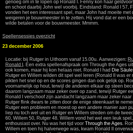
genoeg om in te lopen op Ronald I. Fenny kon haar geldvoor
en schoot daarbij John wel voorbij. Eindstand: Ronald I 57, 
vonden het een interessant spel, maar John had moeite met
weigeren je bouwmeester in te zetten. Hij vond dat er een boe
wilde betalen voor de bouwmeester. Mmmm.
Spellensessies overzicht
23 december 2006
Locatie: bij Rutger in Uithoorn vanaf 15.00u. Aanwezigen:
Ru
Ronald I
. Een extra spellenafspraak om Through the Ages uit
ook komen, maar hij kon helaas niet. Ronald I had
Die Säule
Rutger en Willem wilden dit spel wel leren (Ronald II was er 
pikten het snel op en de scores gingen dan ook gelijk op. Rona
voornamelijk op hout, terwijl de anderen elkaar op steen be
daarom langzaam maar zeker over op zand, terwijl Rutger e
Ronald I verschoof zijn aandacht langzaam maar zeker naar 
Rutger flink dwars te zitten door de enige steenkaart te neme
Rutger een probleem en moest op een andere manier aan pu
liep nu toch wel uit en Rutger en Willem streden om de tweed
60, Willem 50, Rutger 48. Willem vond het wel een leuk spel,
enthousiast over. Nu was het tijd voor
Through the Ages
. Ron
Willem en toen hij halverwege was, kwam Ronald II onverwac