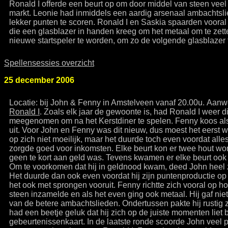
Ronald I offerde een beurt op om door middel van steen veel
markt. Leonie had inmiddels een aardig arsenaal ambacht
lekker punten te scoren. Ronald I en Saskia spaarden vooral
die een glasblazer in handen kreeg om het metaal om te zet
nieuwe startspeler te worden, om zo de volgende glasblazer
Spellensessies overzicht
25 december 2006
Locatie: bij John & Fenny in Amstelveen vanaf 20.00u. Aan
Ronald I
. Zoals elk jaar de gewoonte is, had Ronald I weer 
meegenomen om na het Kerstdiner te spelen. Fenny koos al
uit. Voor John en Fenny was dit nieuw, dus moest het eerst w
op zich niet moeilijk, maar het duurde toch even voordat alles
zorgde goed voor inkomsten. Elke beurt kon er twee hout wor
geen te kort aan geld was. Tevens kwamen er elke beurt ook 
Om te voorkomen dat hij in geldnood kwam, deed John heel 
Het duurde dan ook even voordat hij zijn puntenproductie op
het ook met sprongen vooruit. Fenny richtte zich vooral op hou
steen inzamelde en als het even ging ook metaal. Hij gaf niet 
van de betere ambachtslieden. Ondertussen pakte hij rustig zi
had een beetje geluk dat hij zich op de juiste momenten lie
gebeurtenissenkaart. In de laatste ronde scoorde John veel 