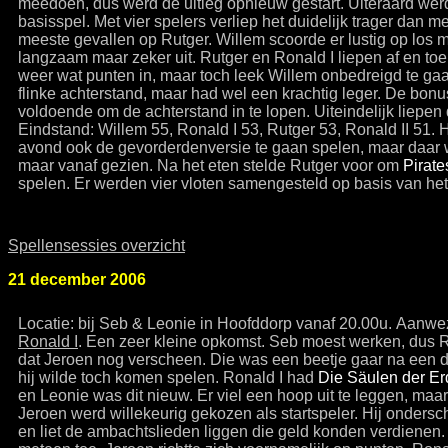
meedoen, dus werd de uitleg opnieuw gestart. Uiteraard wer
basisspel. Met vier spelers verliep het duidelijk trager dan 
meeste gevallen op Rutger. Willem scoorde er lustig op los m
langzaam maar zeker uit. Rutger en Ronald I liepen af en to
weer wat punten in, maar toch leek Willem onbedreigd te ga
flinke achterstand, maar had wel een krachtig leger. De bon
voldoende om de achterstand in te lopen. Uiteindelijk liepen 
Eindstand: Willem 55, Ronald I 53, Rutger 53, Ronald II 51.
avond ook de gevorderdenversie te gaan spelen, maar daar w
maar vanaf gezien. Na het eten stelde Rutger voor om
Pirate
spelen. Er werden vier vloten samengesteld op basis van het 
Spellensessies overzicht
21 december 2006
Locatie: bij Seb & Leonie in Hoofddorp vanaf 20.00u. Aanw
Ronald I
. Een zeer kleine opkomst. Seb moest werken, dus R
dat Jeroen nog verscheen. Die was een beetje gaar na een d
hij wilde toch komen spelen. Ronald I had
Die Säulen der Er
en Leonie was dit nieuw. Er viel een hoop uit te leggen, maar 
Jeroen werd willekeurig gekozen als startspeler. Hij ondersc
en liet de ambachtslieden liggen die geld konden verdienen