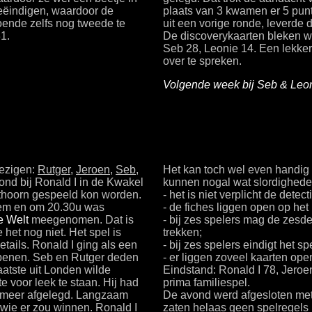
eëindigen, waardoor de
plaats van 3 kwamen er 5 punt
oende zelfs nog tweede te
uit een vorige ronde, leverde 
1.
De discoverykaarten bleken we
Seb 28, Leonie 14. Een lekker
over te spreken.
Volgende week bij Seb & Leon
wezigen:
Rutger
,
Jeroen
,
Seb
,
Het kan toch wel even handig 
ond bij Ronald I in de Kwakel
kunnen nogal wat slordigheden 
Uithoorn gespeeld kon worden.
- het is niet verplicht de detec
eem en om 20.30u was
- de fiches liggen open op het 
e Welt
meegenomen. Dat is
- bij zes spelers mag de zesde
 het nog niet. Het spel is
trekken;
etails. Ronald I ging als een
- bij zes spelers eindigt het s
 benen. Seb en Rutger deden
- er liggen zoveel kaarten ope
aatste uit Londen wilde
Eindstand: Ronald I 78, Jeroen
e voor leek te staan. Hij had
prima familiespel.
e meer afgelegd. Langzaam
De avond werd afgesloten met
 wie er zou winnen. Ronald I
zaten helaas geen spelregels