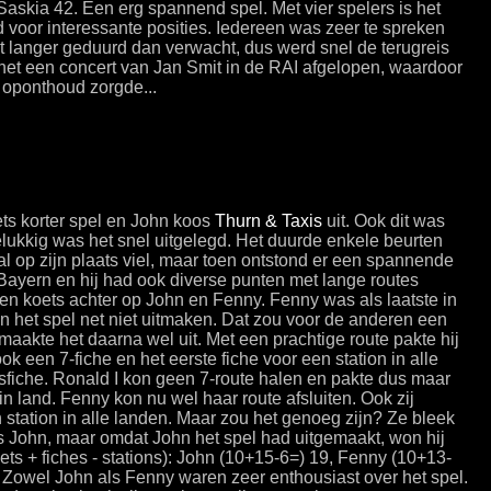
 Saskia 42. Een erg spannend spel. Met vier spelers is het
 voor interessante posities. Iedereen was zeer te spreken
at langer geduurd dan verwacht, dus werd snel de terugreis
net een concert van Jan Smit in de RAI afgelopen, waardoor
 oponthoud zorgde...
ets korter spel en John koos
Thurn & Taxis
uit. Ook dit was
ukkig was het snel uitgelegd. Het duurde enkele beurten
 op zijn plaats viel, maar toen ontstond er een spannende
e Bayern en hij had ook diverse punten met lange routes
een koets achter op John en Fenny. Fenny was als laatste in
on het spel net niet uitmaken. Dat zou voor de anderen een
 maakte het daarna wel uit. Met een prachtige route pakte hij
ook een 7-fiche en het eerste fiche voor een station in alle
usfiche. Ronald I kon geen 7-route halen en pakte dus maar
 land. Fenny kon nu wel haar route afsluiten. Ook zij
station in alle landen. Maar zou het genoeg zijn? Ze bleek
s John, maar omdat John het spel had uitgemaakt, won hij
ets + fiches - stations): John (10+15-6=) 19, Fenny (10+13-
. Zowel John als Fenny waren zeer enthousiast over het spel.