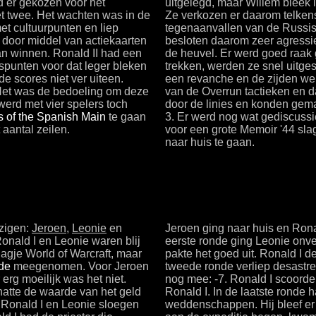
d er gekozen voor het
uitgelegd, maar Willem bleek 
met twee. Het wachten was in de
Ze verkozen er daarom telkens
et cultuurpunten en liep
tegenaanvallen van de Russisc
e door middel van actiekaarten
besloten daarom zeer agressief
an winnen. Ronald II had een
de heuvel. Er werd goed raak 
uspunten voor dat leger bleken
trekken, werden ze snel uitges
de scores niet ver uiteen.
een revanche en de zijden we
 Het was de bedoeling om deze
van de Overrun tactieken en d
erd met vier spelers toch
door de linies en konden gema
s of the Spanish Main
te gaan
3. Er werd nog wat gediscussi
aantal zeilen.
voor een grote Memoir '44 slag
naar huis te gaan.
ezigen:
Jeroen
,
Leonie
en
Jeroen ging naar huis en Rona
onald I en Leonie waren blij
eerste ronde ging Leonie onver
agje World of Warcraft, maar
pakte het goed uit. Ronald I d
de
meegenomen. Voor Jeroen
tweede ronde verliep desastre
erg moeilijk was het niet.
nog mee: -7. Ronald I scoorde
hatte de waarde van het geld
Ronald I. In de laatste ronde
. Ronald I en Leonie sloegen
weddenschappen. Hij bleef er