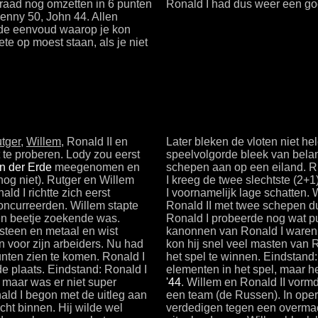
raad nog omzetten in 6 punten
Ronald I had dus weer een goe
Fenny 50, John 44. Allen
 de eenvoud waarop je kon
te op moest staan, als je niet
tger
,
Willem
, Ronald II en
Later bleken de vloten niet h
 te proberen. Lody zou eerst
speelvolgorde bleek van bela
n der Erde
meegenomen en
schepen aan op een eiland. R
nog niet). Rutger en Willem
I kreeg de twee slechtste (2+
ld I richtte zich eerst
I voornamelijk lage schatten. 
concurreerden. Willem stapte
Ronald II met twee schepen du
en beetje zoekende was.
Ronald I probeerde nog wat pu
steen en metaal en wist
kanonnen van Ronald I waren 
n voor zijn arbeiders. Nu had
kon hij snel veel masten van R
nten zien te komen. Ronald I
het spel te winnen. Eindstand: 
e plaats. Eindstand: Ronald I
elementen in het spel, maar h
 maar was er niet super
'44
. Willem en Ronald II vorm
ald I begon met de uitleg aan
een team (de Russen). In ope
ht binnen. Hij wilde wel
verdedigen tegen een overmach