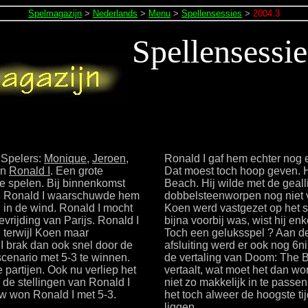
Spelmagazijn
>
Nederlands
>
Menu
>
Spellensessies
>
2004.3
Spellensessi
 Spelers:
Monique
,
Jeroen
,
Ronald I gaf hem echter nog e
n
Ronald I
. Een grote
Dat moest toch hoop geven. H
 spelen. Bij binnenkomst
Beach. Hij wilde met de geall
. Ronald I waarschuwde hem
dobbelsteenworpen nog niet v
 in de wind. Ronald I mocht
Koen werd vastgezet op het st
evrijding van Parijs. Ronald I
bijna voorbij was, wist hij enk
, terwijl Koen maar
Toch een geluksspel ? Aan de
I brak dan ook snel door de
afsluiting werd er ook nog 6
 scenario met 5-3 te winnen.
de vertaling van Doom: The Bo
partijen. Ook nu verliep het
vertaalt, wat moet het dan wo
 de stellingen van Ronald I
niet zo makkelijk in te pass
w won Ronald I met 5-3.
het toch alweer de hoogste t
liggen.