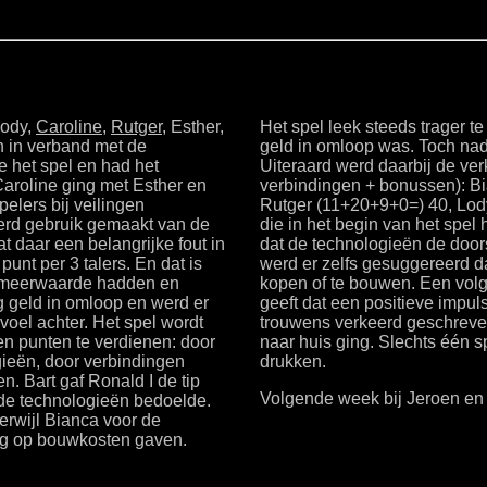
Lody,
Caroline
,
Rutger
, Esther,
Het spel leek steeds trager t
 in verband met de
geld in omloop was. Toch na
 het spel en had het
Uiteraard werd daarbij de ver
aroline ging met Esther en
verbindingen + bonussen): B
elers bij veilingen
Rutger (11+20+9+0=) 40, Lod
erd gebruik gemaakt van de
die in het begin van het spel 
t daar een belangrijke fout in
dat de technologieën de doo
punt per 3 talers. En dat is
werd er zelfs gesuggereerd d
n meerwaarde hadden en
kopen of te bouwen. Een volge
g geld in omloop en werd er
geeft dat een positieve impul
oel achter. Het spel wordt
trouwens verkeerd geschreven
en punten te verdienen: door
naar huis ging. Slechts één s
ieën, door verbindingen
drukken.
 Bart gaf Ronald I de tip
Volgende week bij Jeroen en 
j de technologieën bedoelde.
terwijl Bianca voor de
ing op bouwkosten gaven.