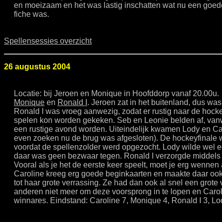
en moeizaam en het was lastig inschatten wat nu een goe
fiche was.
Spellensessies overzicht
26 augustus 2004
Locatie: bij Jeroen en Monique in Hoofddorp vanaf 20.00u.
Monique
en
Ronald I
. Jeroen zat in het buitenland, dus w
Ronald I was vroeg aanwezig, zodat er rustig naar de hock
spelen kon worden gekeken. Seb en Leonie belden af, van
een rustige avond worden. Uiteindelijk kwamen Lody en Ca
even zoeken nu de brug was afgesloten). De hockeyfinale
voordat de spellenzolder werd opgezocht. Lody wilde wel 
daar was geen bezwaar tegen. Ronald I verzorgde middels d
Vooral als je het de eerste keer speelt, moet je erg wennen
Caroline kreeg erg goede beginkaarten en maakte daar oo
tot haar grote verrassing. Ze had dan ook al snel een grote
anderen niet meer om deze voorsprong in te lopen en Carol
winnares. Eindstand: Caroline 7, Monique 4, Ronald I 3, Lo