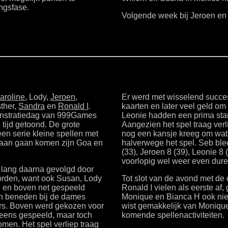
ngsfase.
Volgende week bij Jeroen en
aroline
, Lody,
Jeroen
,
Er werd met wisselend succes
sther,
Sandra
en
Ronald I
.
kaarten en later veel geld om
onstratiedag van 999Games
Leonie hadden een prima star
ijd getoond. De grote
Aangezien het spel traag verl
n serie kleine spellen met
nog een kansje kreeg om wat
 aan gaan komen zijn Goa en
halverwege het spel. Seb blee
(33), Jeroen 8 (39), Leonie 8 (
voorlopig wel weer even duren
et lang daarna gevolgd door
orden, want ook Susan, Lody
Tot slot van de avond met de
 en boven net gespeeld
Ronald I vielen als eerste a
n beneden bij de dames
Monique en Bianca H ook niet 
rs. Boven werd gekozen voor
wist gemakkelijk van Monique
 eens gespeeld, maar toch
komende spellenactiviteiten.
men. Het spel verliep traag