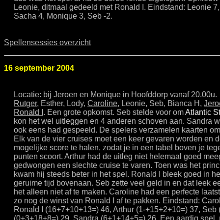
Leonie, ditmaal gedeeld met Ronald I. Eindstand: Leonie 7,
Sacha 4, Monique 3, Seb -2.
Spellensessies overzicht
16 september 2004
Locatie: bij Jeroen en Monique in Hoofddorp vanaf 20.00u.
Rutger
, Esther, Lody,
Caroline
, Leonie, Seb, Bianca H,
Jero
Ronald I
. Een grote opkomst. Seb stelde voor om
Atlantic S
kon het wel uitleggen en 4 anderen schoven aan. Sandra wa
ook eens had gespeeld. De spelers verzamelen kaarten om
Elk van de vier cruises moet een keer gevaren worden en d
mogelijke score te halen, zodat je in een tabel boven je te
punten scoort. Arthur had de uitleg niet helemaal goed me
gedwongen een slechte cruise te varen. Toen was het princ
kwam hij steeds beter in het spel. Ronald I bleek goed in het
geruime tijd bovenaan. Seb zette veel geld in en dat leek een
het alleen niet af te maken. Caroline had een perfecte laats
zo nog de winst van Ronald I af te pakken. Eindstand: Car
Ronald I (16+7+10+13=) 46, Arthur (1-+15+2+10=) 37, Seb
(0+3+18+8=) 29, Sandra (6+1+14+5=) 26. Een aardig spel, m