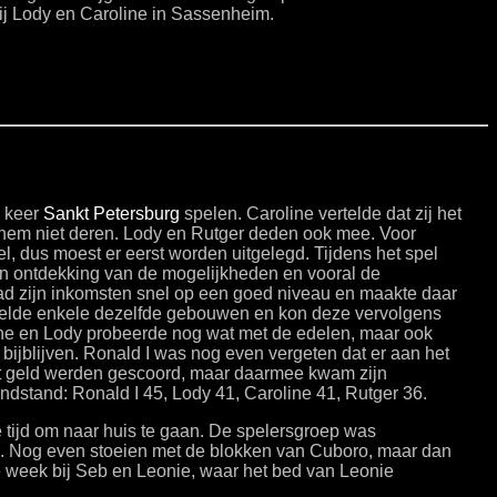
ij Lody en Caroline in Sassenheim.
n keer
Sankt Petersburg
spelen. Caroline vertelde dat zij het
n hem niet deren. Lody en Rutger deden ook mee. Voor
, dus moest er eerst worden uitgelegd. Tijdens het spel
n ontdekking van de mogelijkheden en vooral de
ad zijn inkomsten snel op een goed niveau en maakte daar
melde enkele dezelfde gebouwen en kon deze vervolgens
ine en Lody probeerde nog wat met de edelen, maar ook
bijblijven. Ronald I was nog even vergeten dat er aan het
t geld werden gescoord, maar daarmee kwam zijn
indstand: Ronald I 45, Lody 41, Caroline 41, Rutger 36.
 tijd om naar huis te gaan. De spelersgroep was
d. Nog even stoeien met de blokken van Cuboro, maar dan
e week bij Seb en Leonie, waar het bed van Leonie