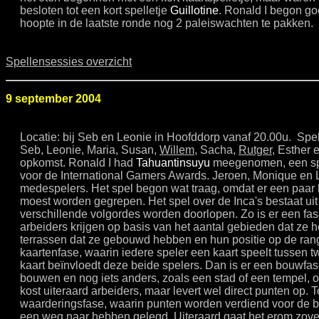
besloten tot een kort spelletje
Guillotine
. Ronald I begon g
hoopte in de laatste ronde nog 2 paleiswachten te pakken.
Spellensessies overzicht
9 september 2004
Locatie: bij Seb en Leonie in Hoofddorp vanaf 20.00u. Spe
Seb, Leonie, Maria, Susan,
Willem
, Sacha,
Rutger
, Esther 
opkomst. Ronald I had
Tahuantinsuyu
meegenomen, een spe
voor de International Gamers Awards. Jeroen, Monique en 
medespelers. Het spel begon wat traag, omdat er een paar 
moest worden gegrepen. Het spel over de Inca's bestaat uit 
verschillende volgordes worden doorlopen. Zo is er een fa
arbeiders krijgen op basis van het aantal gebieden dat ze 
terrassen dat ze gebouwd hebben en hun positie op de rangl
kaartenfase, waarin iedere speler een kaart speelt tussen 
kaart beïnvloedt deze beide spelers. Dan is er een bouwfa
bouwen en nog iets anders, zoals een stad of een tempel, o
kost uiteraard arbeiders, maar levert wel direct punten op. To
waarderingsfase, waarin punten worden verdiend voor de
een weg naar hebben gelegd. Uiteraard gaat het erom zove