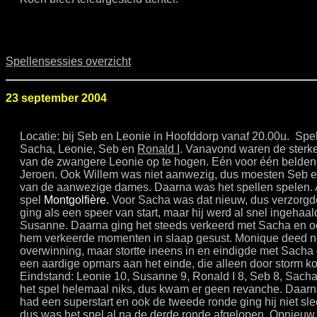
Spellensessies overzicht
23 september 2004
Locatie: bij Seb en Leonie in Hoofddorp vanaf 20.00u. Spe
Sacha, Leonie, Seb en
Ronald I
. Vanavond waren de sterk
van de zwangere Leonie op te hogen. Eén voor één belden z
Jeroen. Ook Willem was niet aanwezig, dus moesten Seb en
van de aanwezige dames. Daarna was het spellen spelen. Al
spel
Montgolfière
. Voor Sacha was dat nieuw, dus verzorgde
ging als een speer van start, maar hij werd al snel ingehaa
Susanne. Daarna ging het steeds verkeerd met Sacha en o
hem verkeerde momenten in slaap gesust. Monique deed n
overwinning, maar stortte ineens in en eindigde met Sacha
een aardige opmars aan het einde, die alleen door storm 
Eindstand: Leonie 10, Susanne 9, Ronald I 8, Seb 8, Sach
het spel helemaal niks, dus kwam er geen revanche. Daar
had een superstart en ook de tweede ronde ging hij niet sle
dus was het spel al na de derde ronde afgelopen. Opnieuw