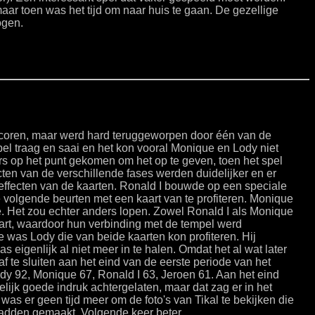
ar toen was het tijd om naar huis te gaan. De gezellige
ogen.
oren, maar werd hard teruggeworpen door één van de
pel traag en saai en het kon vooral Monique en Lody niet
rs op het punt gekomen om het op te geven, toen het spel
ten van de verschillende fases werden duidelijker en er
effecten van de kaarten. Ronald I bouwde op een speciale
 volgende beurten met een kaart van te profiteren. Monique
e. Het zou echter anders lopen. Zowel Ronald I als Monique
art, waardoor hun verbinding met de tempel werd
 was Lody die van beide kaarten kon profiteren. Hij
 eigenlijk al niet meer in te halen. Omdat het al wat later
af te sluiten aan het eind van de eerste periode van het
dy 92, Monique 67, Ronald I 63, Jeroen 61. Aan het eind
elijk goede indruk achtergelaten, maar dat zag er in het
 was er geen tijd meer om de foto's van Tikal te bekijken die
adden gemaakt. Volgende keer beter.