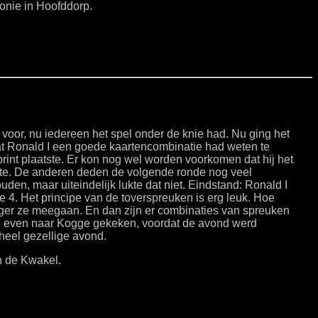
onie in Hoofddorp.
voor, nu iedereen het spel onder de knie had. Nu ging het
dat Ronald I een goede kaartencombinatie had weten te
int plaatste. Er kon nog wel worden voorkomen dat hij het
kte. De anderen deden de volgende ronde nog veel
en, maar uiteindelijk lukte dat niet. Eindstand: Ronald I
e 4. Het principe van de toverspreuken is erg leuk. Hoe
anger ze meegaan. En dan zijn er combinaties van spreuken
nog even naar Kogge gekeken, voordat de avond werd
heel gezellige avond.
n de Kwakel.