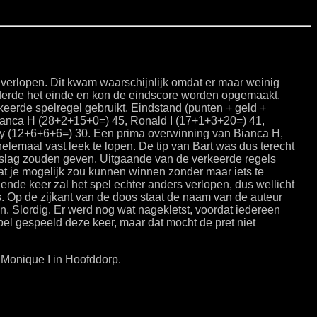
e verlopen. Dit kwam waarschijnlijk omdat er maar weinig
derde het einde en kon de eindscore worden opgemaakt.
keerde spelregel gebruikt. Eindstand (punten + geld +
ianca H (28+2+15+0=) 45, Ronald I (17+1+3+20=) 41,
y (12+6+6+6=) 30. Een prima overwinning van Bianca H,
helemaal vast leek te lopen. De tip van Bart was dus terecht
rslag zouden geven. Uitgaande van de verkeerde regels
at je mogelijk zou kunnen winnen zonder maar iets te
nde keer zal het spel echter anders verlopen, dus wellicht
s. Op de zijkant van de doos staat de naam van de auteur
. Slordig. Er werd nog wat nagekletst, voordat iedereen
pel gespeeld deze keer, maar dat mocht de pret niet
Monique I in Hoofddorp.