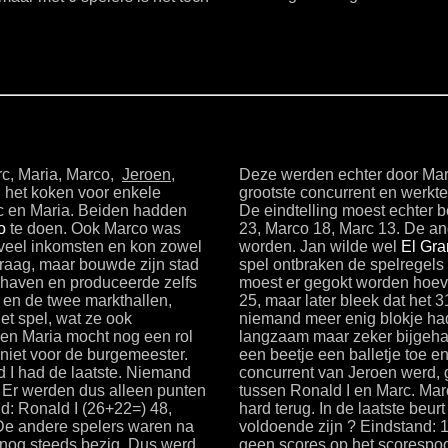
rc, Maria, Marco,
Jeroen
,
Deze werden echter door Marc
n het koken voor enkele
grootste concurrent en werkt
c en Maria. Beiden hadden
De eindtelling moest echter 
o
te doen. Ook Marco was
23, Marco 18, Marc 13. De an
g veel inkomsten en kon zowel
worden. Jan wilde wel
El Gr
traag, maar bouwde zijn stad
spel ontbraken de spelregels
e haven en produceerde zelfs
moest er gegokt worden hoeve
e en de twee markthallen,
25, maar later bleek dat het 3
et spel, wat ze ook
niemand meer enig blokje had
leen Maria mocht nog een rol
langzaam maar zeker bijgehaa
niet voor de burgemeester.
een beetje een balletje toe en
 I had de laatste. Niemand
concurrent van Jeroen werd, g
. Er werden dus alleen punten
tussen Ronald I en Marc. Marc
: Ronald I (26+22=) 48,
hard terug. In de laatste beur
De andere spelers waren na
voldoende zijn ? Eindstand: 1)
 nog steeds bezig. Dus werd
geen scores op het scorespoo