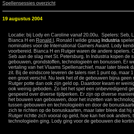
Spellensessies overzicht
19 augustus 2004
Locatie: bij Lody en Caroline vanaf 20.00u. Spelers: Seb, 
Bianca H en
Ronald I
. Ronald I wilde graag
Industria
spelen
nominaties voor de International Gamers Award. Lody kende
voorbereid. Bianca H en Rutger waren de andere spelers. C
Seb aan de slag met St. Petersburg. In Industria kopen de sp
gebouwen, grondstoffen, technologieën en bonussen. Er w
vertaling van het Vlaams Spellenarchief, maar later bleek da
zit. Bij de eindscore leveren de talers niet 1 punt op, maar 1 
een groot verschil. Nu leek het of de gebouwen bijna gee
Rutger potte dan ook zijn geld op. Daardoor kwam er weini
ook weinig geboden. Zo liet het spel een onbevredigend gev
gespeeld over diverse tijdperken. Er zijn op diverse manier
het bouwen van gebouwen, door het inzetten van technolog
tussen gebouwen en technologieën en door de bonuskaarten.
zich te richten op de bonuskaarten, maar later bleek dat hi
Rutger richtte zich vooral op geld, hoe kan het ook anders, 
technologieën ging. Lody ging voor de gebouwen die kort