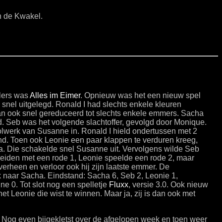
n de Kwakel.
elers was
Alles im Eimer
. Opnieuw was het een nieuw spel
snel uitgelegd. Ronald I had slechts enkele kleuren
an ook snel gereduceerd tot slechts enkele emmers. Sacha
. Seb was het volgende slachtoffer, gevolgd door Monique.
bolwerk van Susanne in. Ronald I hield ondertussen met 2
d. Toen ook Leonie een paar klappen te verduren kreeg,
ha. Die schakelde snel Susanne uit. Vervolgens wilde Seb
eiden met een rode 1, Leonie speelde een rode 2, maar
overheen en verloor ook hij zijn laatste emmer. De
 naar Sacha. Eindstand: Sacha 6, Seb 2, Leonie 1,
e 0. Tot slot nog een spelletje
Fluxx
, versie 3.0. Ook nieuw
 Leonie die wist te winnen. Maar ja, zij is dan ook met
 Nog even bijgekletst over de afgelopen week en toen weer