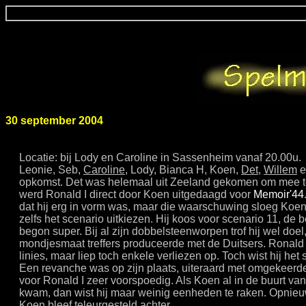
30 september 2004
Locatie: bij Lody en Caroline in Sassenheim vanaf 20.00u.
Leonie, Seb,
Caroline
, Lody, Bianca H, Koen,
Det
,
Willem
e
opkomst. Det was helemaal uit Zeeland gekomen om mee te
werd Ronald I direct door Koen uitgedaagd voor
Memoir'44
dat hij erg in vorm was, maar die waarschuwing sloeg Koen
zelfs het scenario uitkiezen. Hij koos voor scenario 11, de b
begon super. Bij al zijn dobbelsteenworpen trof hij wel doel
mondjesmaat treffers produceerde met de Duitsers. Ronald 
linies, maar liep toch enkele verliezen op. Toch wist hij het
Een revanche was op zijn plaats, uiteraard met omgekeerde 
voor Ronald I zeer voorspoedig. Als Koen al in de buurt van
kwam, dan wist hij maar weinig eenheden te raken. Opnieu
Koen bleef teleurgesteld achter.