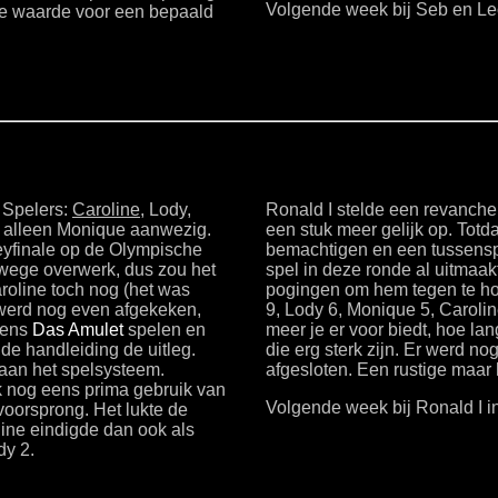
Volgende week bij Seb en Le
de waarde voor een bepaald
 Spelers:
Caroline
, Lody,
Ronald I stelde een revanche 
as alleen Monique aanwezig.
een stuk meer gelijk op. Tot
eyfinale op de Olympische
bemachtigen en een tussenspr
wege overwerk, dus zou het
spel in deze ronde al uitmaa
roline toch nog (het was
pogingen om hem tegen te houd
 werd nog even afgekeken,
9, Lody 6, Monique 5, Carolin
eens
Das Amulet
spelen en
meer je er voor biedt, hoe l
e handleiding de uitleg.
die erg sterk zijn. Er werd 
 aan het spelsysteem.
afgesloten. Een rustige maar 
k nog eens prima gebruik van
Volgende week bij Ronald I i
 voorsprong. Het lukte de
ine eindigde dan ook als
dy 2.