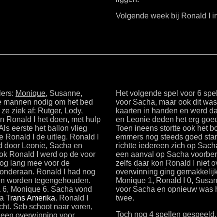
Volgende week bij Ronald I i
lers:
Monique
, Susanne,
Het volgende spel voor 6 sp
e mannen nodig om het bed
voor Sacha, maar ook dit was 
e ziek af: Rutger, Lody,
kaarten in handen en werd d
 Ronald I het doen, met hulp
en Leonie deden het erg goed
s eerste het ballon vlieg
Toen ineens stortte ook het 
 Ronald I de uitleg. Ronald I
emmers nog steeds goed stan
ld door Leonie, Sacha en
richtte iedereen zich op Sac
ok Ronald I werd op de voor
een aanval op Sacha voorber
og lang mee voor de
zelfs daar kon Ronald I niet 
 onderaan. Ronald I had nog
overwinning ging gemakkelijk
kon worden tegengehouden.
Monique 1, Ronald I 0, Susann
a 6, Monique 6. Sacha vond
voor Sacha en opnieuw was het
na
Trans Amerika
. Ronald I
twee.
cht. Seb schoot naar voren,
Toch nog 4 spellen gespeeld.
 een overwinning voor