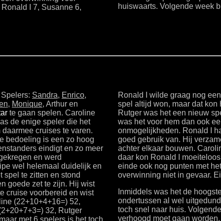
huiswaarts. Volgende week b
 Ronald I 7, Susanne 6,
 Spelers:
Sandra
,
Enrico
,
Ronald I wilde graag nog ee
en
,
Monique
, Arthur en
spel altijd won, maar dat ko
tar
te gaan spelen. Caroline
Rutger was het een nieuw spel
s de enige speler die het
was het voor hem dan ook ee
 daarmee cruises te varen.
onmogelijkheden. Ronald I h
e bedoeling is een zo hoog
goed gebruik van. Hij verza
genstanders eindigt en zo meer
achter elkaar bouwen. Carol
egekregen en werd
daar kon Ronald I moeiteloos 
ipe wel helemaal duidelijk en
einde ook nog punten met he
 spel te zitten en stond
overwinning niet in gevaar. E
 goede zet te zijn. Hij wist
Inmiddels was het de hoogste
te cruise voorbereid en wist
ondertussen al wel uitgedun
oline (22+10+4+16=) 52,
toch snel naar huis. Volgend
 (2+20+7+3=) 32, Rutger
verhoogd moet gaan worden.
aar met 6 spelers is het toch