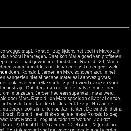
o weggekaapt. Ronald I zag tijdens het spel in Marco zijn
e dus vooral hem tegen. Daar kon Maria goed van profiteren.
bepalen wie had gewonnen. Eindstand: Ronald I 24, Maria
deren waren inmiddels ook klaar en dus kon er gewisseld
ande
doen. Ronald I, Jeroen en Marc schoven aan. In het
 en aangezien niet al het spelmateriaal aanwezig was,
el blokjes er voor elke speler zijn. Er werd gekozen voor
1 moest zijn. Dat bleek dan ook in de laatste ronde, toen
 om in te zetten. Jeroen had een superstart, maar werd
ld door Marc. Ronald I en Marc speelden elkaar af en toe
 het was telkens Jan die de klos leek te zijn. Nu Jan de
ing Jeroen ook zijn pijlen op Jan richten. De eindstrijd ging
 bracht Ronald I een flinke slag toe, maar Ronald I sloeg
t wist Marc Ronald I nog flink tegen te werken. Zou dat
 Marc, 2) Ronald I -4, 3) Jeroen -20, 4) Jan -22 (er staan
r). Een interessant spel dat vaker gespeeld moet worden.