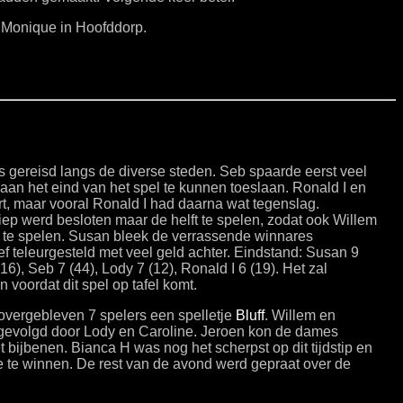
 Monique in Hoofddorp.
 gereisd langs de diverse steden. Seb spaarde eerst veel
 aan het eind van het spel te kunnen toeslaan. Ronald I en
t, maar vooral Ronald I had daarna wat tegenslag.
iep werd besloten maar de helft te spelen, zodat ook Willem
 te spelen. Susan bleek de verrassende winnares
f teleurgesteld met veel geld achter. Eindstand: Susan 9
16), Seb 7 (44), Lody 7 (12), Ronald I 6 (19). Het zal
 voordat dit spel op tafel komt.
 overgebleven 7 spelers een spelletje
Bluff
. Willem en
f, gevolgd door Lody en Caroline. Jeroen kon de dames
bijbenen. Bianca H was nog het scherpst op dit tijdstip en
 te winnen. De rest van de avond werd gepraat over de