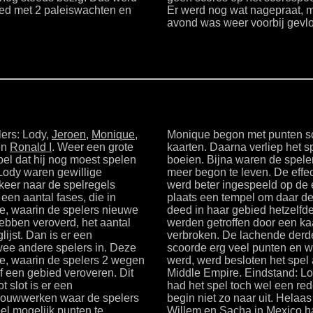
oed met 2 paleiswachten en
Er werd nog wat nagepraat, ma
avond was weer voorbij gevl
lers: Lody,
Jeroen
,
Monique
,
Monique begon met punten sc
en
Ronald I
. Weer een grote
kaarten. Daarna verliep het s
l dat hij nog moest spelen
boeien. Bijna waren de spele
Lody waren gewillige
meer begon te leven. De effec
keer naar de spelregels
werd beter ingespeeld op de 
een aantal fases, die in
plaats een tempel om daar de
se, waarin de spelers nieuwe
deed in haar gebied hetzelfd
hebben veroverd, het aantal
werden getroffen door een ka
ijst. Dan is er een
verbroken. De lachende derde
twee andere spelers in. Deze
scoorde erg veel punten en was
se, waarin de spelers 2 wegen
werd, werd besloten het spel 
f een gebied veroveren. Dit
Middle Empire. Eindstand: Lo
t slot is er een
had het spel toch wel een red
 bouwwerken waar de spelers
begin niet zo naar uit. Helaas
el mogelijk punten te
Willem en Sacha in Mexico h