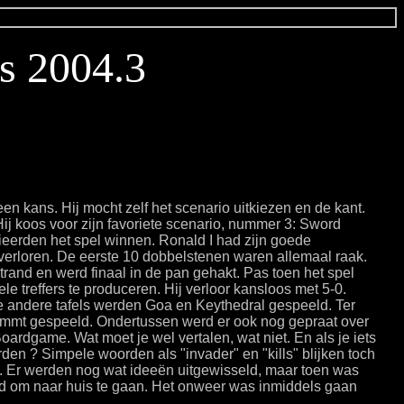
es 2004.3
en kans. Hij mocht zelf het scenario uitkiezen en de kant.
ij koos voor zijn favoriete scenario, nummer 3: Sword
ieerden het spel winnen. Ronald I had zijn goede
erloren. De eerste 10 dobbelstenen waren allemaal raak.
rand en werd finaal in de pan gehakt. Pas toen het spel
ele treffers te produceren. Hij verloor kansloos met 5-0.
 andere tafels werden Goa en Keythedral gespeeld. Ter
nimmt gespeeld. Ondertussen werd er ook nog gepraat over
ardgame. Wat moet je wel vertalen, wat niet. En als je iets
rden ? Simpele woorden als "invader" en "kills" blijken toch
en. Er werden nog wat ideeën uitgewisseld, maar toen was
ijd om naar huis te gaan. Het onweer was inmiddels gaan