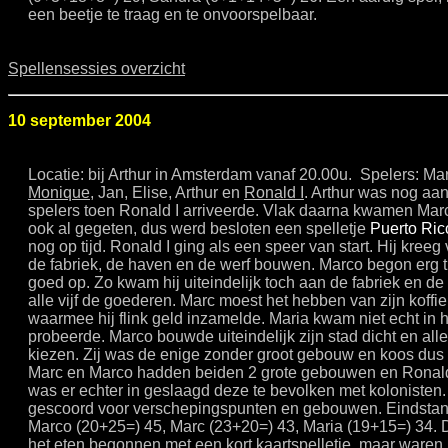
een beetje te traag en te onvoorspelbaar.
Spellensessies overzicht
10 september 2004
Locatie: bij Arthur in Amsterdam vanaf 20.00u. Spelers: Ma
Monique
, Jan, Elise, Arthur en
Ronald I
. Arthur was nog aa
spelers toen Ronald I arriveerde. Vlak daarna kwamen Mar
ook al gegeten, dus werd besloten een spelletje
Puerto Ric
nog op tijd. Ronald I ging als een speer van start. Hij kree
de fabriek, de haven en de werf bouwen. Marco begon erg 
goed op. Zo kwam hij uiteindelijk toch aan de fabriek en d
alle vijf de goederen. Marc moest het hebben van zijn koffi
waarmee hij flink geld inzamelde. Maria kwam niet echt in h
probeerde. Marco bouwde uiteindelijk zijn stad dicht en al
kiezen. Zij was de enige zonder groot gebouw en koos dus 
Marc en Marco hadden beiden 2 grote gebouwen en Ronald
was er echter in geslaagd deze te bevolken met kolonisten
gescoord voor verschepingspunten en gebouwen. Eindstand
Marco (20+25=) 45, Marc (23+20=) 43, Maria (19+15=) 34. 
het eten begonnen met een kort kaartspelletje, maar waren