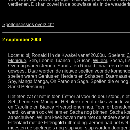
verdienen. Dit kan zowel in de bouwfase als in de waarderi
Spellensessies overzicht
2 september 2004
Locatie: bij Ronald I in de Kwakel vanaf 20.00u. Spelers:
C
Monique
, Seb, Leonie, Bianca H, Susan,
Willem
, Sacha, E
Overdag waren Jeroen, Sandra en Ronald I naar een dem
geweest. Daar werden de nieuwe spellen voor de komende t
spellen waren Genius en Herders en Schapen. Daarnaast ee
Spy, Manga Manga, Oh Farao en Saga. Spellen die er nog
Sankt Petersburg.
Het eten zat er net in toen Esther al voor de deur stond, ni
Seb, Leonie en Monique. Het bleek een drukke avond te w
en Caroline en Bianca H verschenen nog. Toen er beneden
werd, kwamen ook Willem en Sacha nog binnen. Sacha ko
aanschuiven. Willem keek boven mee met de andere spele
Elfenland
met de
Elfengold
uitbreiding. Jeroen had het wel
moesten de spelregels nog stap voor stap worden doorgeno