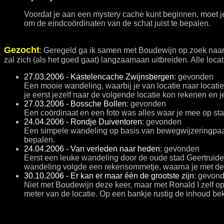
Voordat je aan een mystery cache kunt beginnen, moet j
om de eindcoördinaten van de schat juist te bepalen.
Gezocht
: Geregeld ga ik samen met Boudewijn op zoek naar e
zal zich (als het goed gaat) langzaamaan uitbreiden. Alle loc
27.03.2006 - Kastelencache Zwijnsbergen
: gevonden
Een mooie wandeling, waarbij je van locatie naar locatie 
je eerst jezelf naar de volgende locatie kon rekenen en 
27.03.2006 - Bossche Bollen
: gevonden
Een coördinaat en een foto was alles waar je mee op sta
24.04.2006 - Rondje Duiventoren
: gevonden
Een simpele wandeling op basis van bewegwijzeringpaaltj
bepalen.
24.04.2006 - Van verleden naar heden
: gevonden
Eerst een leuke wandeling door de oude stad Geertruide
wandeling volgde een rekensommetje, waarna je met de a
30.10.2006 - Er kan er maar één de grootste zijn
: gevon
Niet met Boudewijn deze keer, maar met Ronald I zelf o
meter van de locatie. Op een bankje rustig de inhoud bek