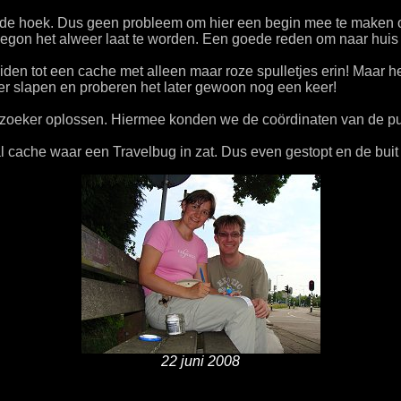
m de hoek. Dus geen probleem om hier een begin mee te maken o
gon het alweer laat te worden. Een goede reden om naar huis t
den tot een cache met alleen maar roze spulletjes erin! Maar h
er slapen en proberen het later gewoon nog een keer!
rzoeker oplossen. Hiermee konden we de coördinaten van de p
 cache waar een Travelbug in zat. Dus even gestopt en de buit 
22 juni 2008