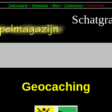
Spelmagazijn
>
Nederlands
>
Menu
>
Schatgraven
>
Geocaching
Schatgr
Geocaching