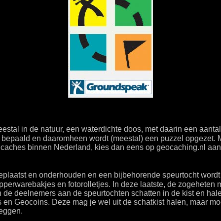
meestal in de natuur, een waterdichte doos, met daarin een aan
 bepaald en daaromheen wordt (meestal) een puzzel opgezet. M
 caches binnen Nederland, kies dan eens op geocaching.nl aan 
geplaatst en onderhouden en een bijbehorende speurtocht wordt 
tupperwarebakjes en fotorolletjes. In deze laatste, de zogeheten 
 de deelnemers aan de speurtochten schatten in de kist en halen
ugs en Geocoins. Deze mag je wel uit de schatkist halen, maar mo
leggen.