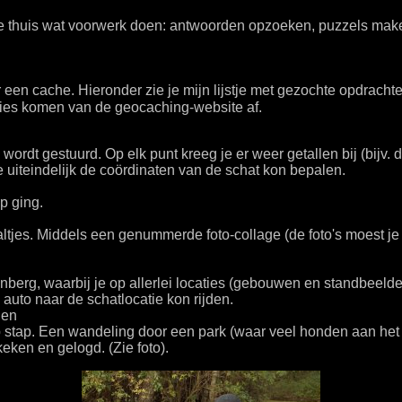
e thuis wat voorwerk doen: antwoorden opzoeken, puzzels maken 
en cache. Hieronder zie je mijn lijstje met gezochte opdrachten
aties komen van de geocaching-website af.
wordt gestuurd. Op elk punt kreeg je er weer getallen bij (bijv.
je uiteindelijk de coördinaten van de schat kon bepalen.
p ging.
es. Middels een genummerde foto-collage (de foto's moest je i
nberg, waarbij je op allerlei locaties (gebouwen en standbeeld
uto naar de schatlocatie kon rijden.
den
p stap. Een wandeling door een park (waar veel honden aan he
eken en gelogd. (Zie foto).