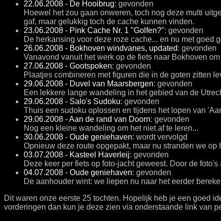
22.06.2008 - De Hooibrug
: gevonden
Hoewel het zou gaan onweren, toch nog deze multi uitge
gaf, maar gelukkig toch de cache kunnen vinden.
23.06.2008 -
Pink Cache Nr. 1 "Golfen?"
: gevonden
De herkansing voor deze roze cache... en nu met goed g
26.06.2008 - Bokhoven windvanes, updated
: gevonden
Vanavond vanuit het werk op de fiets naar Bokhoven om 
27.06.2008 - Gootspoken
: gevonden
Plaatjes combineren met figuren die in de goten zitten 
29.06.2008 - Duvel van Maarsbergen
: gevonden
Een lekkere lange wandeling in het gebied van de Utrec
29.06.2008 - Salo's Sudoku
: gevonden
Thuis een sudoku oplossen en tijdens het lopen van 'A
29.06.2008 - Aan de rand van Doorn
: gevonden
Nog een kleine wandeling om het niet af te leren...
30.06.2008 -
Oude geniehaven
: wordt vervolgd
Opnieuw deze route opgepakt, maar nu stranden we op h
03.07.2008 - Kasteel Haverleij
: gevonden
Deze keer per fiets op foto-jacht geweest. Door de foto
04.07.2008 -
Oude geniehaven
: gevonden
De aanhouder wint: we liepen nu naar het eerder berek
Dit waren onze eerste 25 tochten. Hopelijk heb je een goed id
vorderingen dan kun je deze zien via onderstaande link van pel